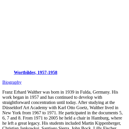
Wortbilder, 1957-1958
Biography
Franz Erhard Walther was born in 1939 in Fulda, Germany. His
work began in 1957 and has continued to develop with
straightforward concentration until today. After studying at the
Düsseldorf Art Academy with Karl Otto Goetz, Walther lived in
New York from 1967 to 1971. He participated in the documents 5,
6, 7 and 8. From 1971 to 2005 he held a chair in Hamburg, where
he left a great legacy. His students included Martin Kippenberger,
Christian Jankowksi, Santiago Sierra, John Bock, Lilly Fischer,