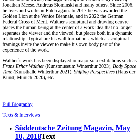
Jonathan Meese, Andreas Slominski and many others. Since 2006,
he lives and works in Fulda again. In 2017 he was awarded the
Golden Lion at the Venice Biennale, and in 2022 the German
Federal Cross of Merit. Walther's sculptural and drawing oeuvre
places the human being at the center of a work idea that no longer
separates the viewer and the viewed, but places both in a dynamic
relationship. Typical are his wall formations, which as sculptural
framings invite the viewer to make his own body part of the
experience of the work.
Walther´s work has been displayed in major solo exhibitions such as
Franz Erhar Walther
(Kunstmuseum Winterthur 2023),
Body Space
Time
(Kunsthalle Winterthur 2021),
Shifting Perspectives
(Haus der
Kunst, Munich 2020), etc.
Full Biography
Texts & Interviews
Süddeutsche Zeitung Magazin, May
10, 2018
Text