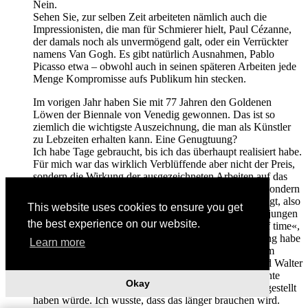
Nein.
Sehen Sie, zur selben Zeit arbeiteten nämlich auch die
Impressionisten, die man für Schmierer hielt, Paul Cézanne,
der damals noch als unvermögend galt, oder ein Verrückter
namens Van Gogh. Es gibt natürlich Ausnahmen, Pablo
Picasso etwa – obwohl auch in seinen späteren Arbeiten jede
Menge Kompromisse aufs Publikum hin stecken.
Im vorigen Jahr haben Sie mit 77 Jahren den Goldenen
Löwen der Biennale von Venedig gewonnen. Das ist so
ziemlich die wichtigste Auszeichnung, die man als Künstler
zu Lebzeiten erhalten kann. Eine Genugtuung?
Ich habe Tage gebraucht, bis ich das überhaupt realisiert habe.
Für mich war das wirklich Verblüffende aber nicht der Preis,
sondern die Wirkung der ausgezeichneten Arbeiten auf das
Publikum. Ich habe auf der Biennale keine aktuellen, sondern
Arbeiten aus den Siebziger- und Achtzigerjahren gezeigt, also
This website uses cookies to ensure you get
historische Stücke. Trotzdem haben die Besucher und jungen
the best experience on our website.
Künstler sie als Gegenwart empfunden. »It pops out of time«,
sagte jemand. Das fand ich sehr berührend. Genugtuung habe
Learn more
ich keine verspürt, nein. Künstler, deren Werke nicht im
Kontext der Zeit aufgehen, gab es immer. Mein Freund Walter
De Maria
(ein US-Konzeptkünstler, Anm.
d. Red.)
meinte
Okay
1969, dass sich mein Erfolg in fünf Jahren endlich eingestellt
haben würde. Ich wusste, dass das länger brauchen wird.