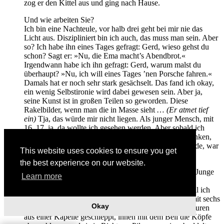
zog er den Kittel aus und ging nach Hause.
Und wie arbeiten Sie?
Ich bin eine Nachteule, vor halb drei geht bei mir nie das
Licht aus. Diszipliniert bin ich auch, das muss man sein. Aber
so? Ich habe ihn eines Tages gefragt: Gerd, wieso gehst du
schon? Sagt er: »Nu, die Ema macht’s Abendbrot.«
Irgendwann habe ich ihn gefragt: Gerd, warum malst du
überhaupt? »Nu, ich will eines Tages ’nen Porsche fahren.«
Damals hat er noch sehr stark gesächselt. Das fand ich okay,
ein wenig Selbstironie wird dabei gewesen sein. Aber ja,
seine Kunst ist in großen Teilen so geworden. Diese
Rakelbilder, wenn man die in Masse sieht …
(Er atmet tief
ein)
Tja, das würde mir nicht liegen. Als junger Mensch, mit
16, 17, ja, da wollte ich gesehen werden. Aber sobald ich
begonnen hatte, mich in die Kunstgeschichte reinzudenken,
und sah, wie viel große Kunst zunächst abgelehnt wurde, war
This website uses cookies to ensure you get
mir das nicht mehr wichtig.
the best experience on our website.
Sie sind auf Widerstände gestoßen, seit Sie ein kleiner Junge
Learn more
waren.
Ich war so etwas wie ein Outcast in meinem Dorf. Weil ich
zeichnete, weil ich mit Mädchen spielte und weil ich mit sechs
Okay
Jahren gemeinsam mit ein paar Jungs zwei Heiligenfiguren
aus einer Kapelle geschleppt, ihnen mit dem Beil die Köpfe