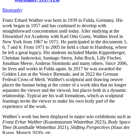
Biography
Franz Erhard Walther was born in 1939 in Fulda, Germany. His
work began in 1957 and has continued to develop with
straightforward concentration until today. After studying at the
Düsseldorf Art Academy with Karl Otto Goetz, Walther lived in
New York from 1967 to 1971. He participated in the documents 5,
6, 7 and 8. From 1971 to 2005 he held a chair in Hamburg, where
he left a great legacy. His students included Martin Kippenberger,
Christian Jankowksi, Santiago Sierra, John Bock, Lilly Fischer,
Jonathan Meese, Andreas Slominski and many others. Since 2006,
he lives and works in Fulda again. In 2017 he was awarded the
Golden Lion at the Venice Biennale, and in 2022 the German
Federal Cross of Merit. Walther's sculptural and drawing oeuvre
places the human being at the center of a work idea that no longer
separates the viewer and the viewed, but places both in a dynamic
relationship. Typical are his wall formations, which as sculptural
framings invite the viewer to make his own body part of the
experience of the work.
Walther´s work has been displayed in major solo exhibitions such as
Franz Erhar Walther
(Kunstmuseum Winterthur 2023),
Body Space
Time
(Kunsthalle Winterthur 2021),
Shifting Perspectives
(Haus der
Kunst, Munich 2020), etc.