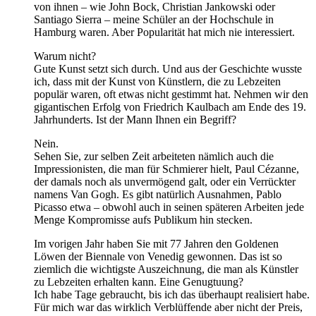
von ihnen – wie John Bock, Christian Jankowski oder
Santiago Sierra – meine Schüler an der Hochschule in
Hamburg waren. Aber Popularität hat mich nie interessiert.
Warum nicht?
Gute Kunst setzt sich durch. Und aus der Geschichte wusste
ich, dass mit der Kunst von Künstlern, die zu Lebzeiten
populär waren, oft etwas nicht gestimmt hat. Nehmen wir den
gigantischen Erfolg von Friedrich Kaulbach am Ende des 19.
Jahrhunderts. Ist der Mann Ihnen ein Begriff?
Nein.
Sehen Sie, zur selben Zeit arbeiteten nämlich auch die
Impressionisten, die man für Schmierer hielt, Paul Cézanne,
der damals noch als unvermögend galt, oder ein Verrückter
namens Van Gogh. Es gibt natürlich Ausnahmen, Pablo
Picasso etwa – obwohl auch in seinen späteren Arbeiten jede
Menge Kompromisse aufs Publikum hin stecken.
Im vorigen Jahr haben Sie mit 77 Jahren den Goldenen
Löwen der Biennale von Venedig gewonnen. Das ist so
ziemlich die wichtigste Auszeichnung, die man als Künstler
zu Lebzeiten erhalten kann. Eine Genugtuung?
Ich habe Tage gebraucht, bis ich das überhaupt realisiert habe.
Für mich war das wirklich Verblüffende aber nicht der Preis,