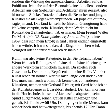
sondern die Wirkung der ausgezeichneten Arbeiten auf das
Publikum. Ich habe auf der Biennale keine aktuellen, sondern
Arbeiten aus den Siebziger- und Achtzigerjahren gezeigt, also
historische Stücke. Trotzdem haben die Besucher und jungen
Künstler sie als Gegenwart empfunden. »It pops out of time«,
sagte jemand. Das fand ich sehr berührend. Genugtuung habe
ich keine verspürt, nein. Künstler, deren Werke nicht im
Kontext der Zeit aufgehen, gab es immer. Mein Freund Walter
De Maria
(ein US-Konzeptkünstler, Anm.
d. Red.)
meinte
1969, dass sich mein Erfolg in fünf Jahren endlich eingestellt
haben würde. Ich wusste, dass das länger brauchen wird.
Verärgert oder enttäuscht war ich deshalb nie.
Ruhm war also keine Kategorie, in der Sie gedacht haben?
Wenn ich nach Ruhm gestrebt hätte, dann hätte ich eine ganz
andere Werkform entwickeln müssen. Da spielen auch
Geschmack, Dekoration, Repräsentation eine Rolle. Von der
Kunst leben zu können war für mich lange Zeit undenkbar.
Das muss man auch wollen. Ich kenne das von anderen
Künstlern, nehmen wir Gerhard Richter, mit Gerd habe ich an
der Kunstakademie in Düsseldorf studiert. Der kam morgens
in die Hochschule, hat seine Aktentasche abgestellt, seinen
Spind aufgemacht, seinen grauen Kittel angezogen und
gemalt. Bis Punkt zwölf Uhr. Dann ging er in die Mensa, kam
wieder hoch und hat weitergemalt, bis abends 17 Uhr. Dann